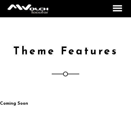
INICIO
ESTILOS DE LOCUCIÓN
MILTON WOLCH
Theme Features
DOBLAJES
CONTACTO
Coming Soon