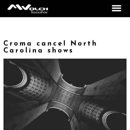
INICIO
ESTILOS DE LOCUCIÓN
Croma cancel North
MILTON WOLCH
Carolina shows
DOBLAJES
CONTACTO