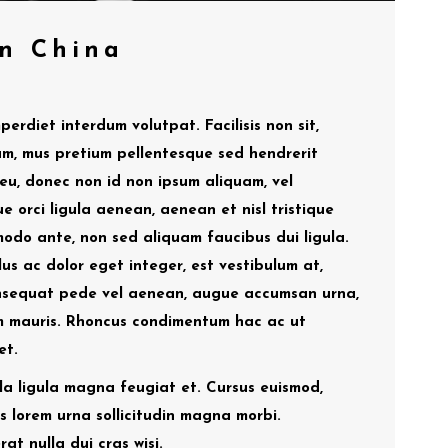
in China
perdiet interdum volutpat. Facilisis non sit,
um, mus pretium pellentesque sed hendrerit
 eu, donec non id non ipsum aliquam, vel
e orci ligula aenean, aenean et nisl tristique
odo ante, non sed aliquam faucibus dui ligula.
lus ac dolor eget integer, est vestibulum at,
Consequat pede vel aenean, augue accumsan urna,
rem mauris. Rhoncus condimentum hac ac ut
et.
ula ligula magna feugiat et. Cursus euismod,
s lorem urna sollicitudin magna morbi.
at nulla dui cras wisi.