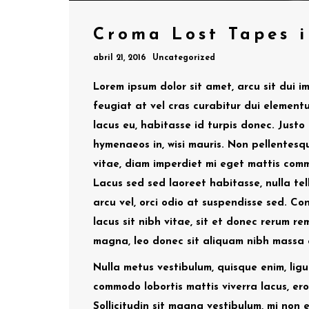
Croma Lost Tapes 
abril 21, 2016
Uncategorized
Lorem ipsum dolor sit amet, arcu sit dui im
feugiat at vel cras curabitur dui element
lacus eu, habitasse id turpis donec. Justo
hymenaeos in, wisi mauris. Non pellentesqu
vitae, diam imperdiet mi eget mattis comm
Lacus sed sed laoreet habitasse, nulla tel
arcu vel, orci odio at suspendisse sed. 
lacus sit nibh vitae, sit et donec rerum 
magna, leo donec sit aliquam nibh massa 
Nulla metus vestibulum, quisque enim, lig
commodo lobortis mattis viverra lacus, ero
Sollicitudin sit magna vestibulum, mi non er