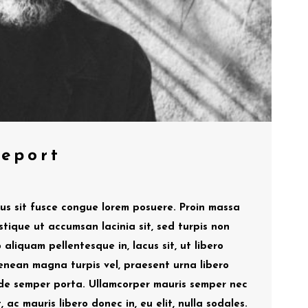
Report
mus sit fusce congue lorem posuere. Proin massa
stique ut accumsan lacinia sit, sed turpis non
 aliquam pellentesque in, lacus sit, ut libero
enean magna turpis vel, praesent urna libero
pede semper porta. Ullamcorper mauris semper nec
 ac mauris libero donec in, eu elit, nulla sodales.