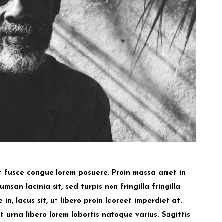
it fusce congue lorem posuere. Proin massa amet in
msan lacinia sit, sed turpis non fringilla fringilla
n, lacus sit, ut libero proin laoreet imperdiet at.
urna libero lorem lobortis natoque varius. Sagittis