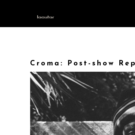
INICIO
Croma: Post-show Re